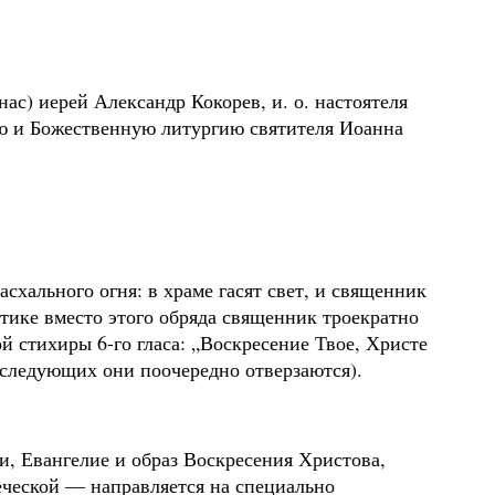
нас) иерей Александр Кокорев, и. о. настоятеля
ю и Божественную литургию святителя Иоанна
схального огня: в храме гасят свет, и священник
ктике вместо этого обряда священник троекратно
й стихиры 6-го гласа: „Воскресение Твое, Христе
последующих они поочередно отверзаются).
и, Евангелие и образ Воскресения Христова,
реческой — направляется на специально