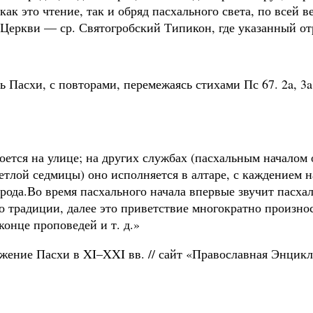
(как это чтение, так и обряд пасхального света, по всей
Церкви — ср. Святогробский Типикон, где указанный отр
ь Пасхи, с повторами, перемежаясь стихами Пс 67. 2a, 3a
поется на улице; на других службах (пасхальным началом
ветлой седмицы) оно исполняется в алтаре, с каждением н
народа.Во время пасхального начала впервые звучит пасха
но традиции, далее это приветствие многократно произно
конце проповедей и т. д.»
ужение Пасхи в XI–XXI вв. // сайт «Православная Энцик