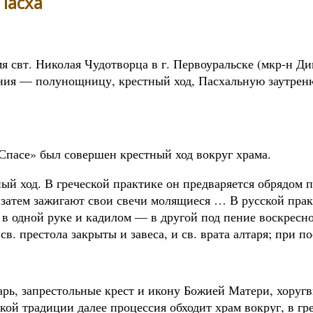
Пасха
имя свт. Николая Чудотворца в г. Первоуральске (мкр-н Ди
ния — полунощницу, крестный ход, Пасхальную заутрен
Спасе» был совершен крестный ход вокруг храма.
й ход. В греческой практике он предваряется обрядом па
й затем зажигают свои свечи молящиеся … В русской пра
 в одной руке и кадилом — в другой под пение воскресно
в. престола закрыты и завеса, и св. врата алтаря; при 
арь, запрестольные крест и икону Божией Матери, хоругв
кой традиции далее процессия обходит храм вокруг, в г