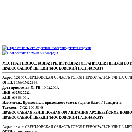
Sidebar
Footer
МЕСТНАЯ ПРАВОСЛАВНАЯ РЕЛИГИОЗНАЯ ОРГАНИЗАЦИЯ ПРИХОД ВО 
ПРАВОСЛАВНОЙ ЦЕРКВИ (МОСКОВСКИЙ ПАТРИАРХАТ)
Content
Адрес
: 623100 СВЕРДЛОВСКАЯ ОБЛАСТЬ ГОРОД ПЕРВОУРАЛЬСК УЛИЦА ОГ
ОГРН
: 1036605622184,
Дата присвоения ОГРН
: 10.02.2003,
ИНН
: 6625027222,
КПП
: 668401001,
Настоятель, Председатель приходского совета
: Зудилов Василий Геннадьевич
Телефон
: +7 922-100-38-48
ПРАВОСЛАВНАЯ РЕЛИГИОЗНАЯ ОРГАНИЗАЦИЯ АРХИЕРЕЙСКОЕ ПОДВО
ПРАВОСЛАВНОЙ ЦЕРКВИ (МОСКОВСКИЙ ПАТРИАРХАТ)
Адрес
: 623106 СВЕРДЛОВСКАЯ ОБЛАСТЬ ГОРОД ПЕРВОУРАЛЬСК УЛИЦА МЕ
ОГРН
: 1036605603484,