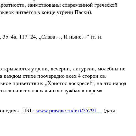
 вероятности, заимствованы современной греческой
ывок читается в конце утрени Пасхи).
, 3b–4a, 117. 24, „Слава…, И ныне…“ (т. н.
 открываются утрени, вечерни, литургии, молебны не
а каждом стихе поочередно всех 4 сторон св.
льное приветствие: „Христос воскресе!“, на что народ
сится на всех пасхальных службах во время
лопедия». URL:
www.pravenc.ru/text/25791…
(дата