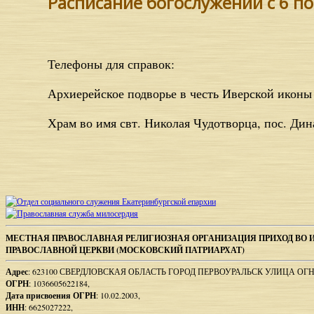
Расписание богослужений с 6 по 
Телефоны для справок:
Архиерейское подворье в честь Иверской иконы 
Храм во имя свт. Николая Чудотворца, пос. Дина
Sidebar
Footer
МЕСТНАЯ ПРАВОСЛАВНАЯ РЕЛИГИОЗНАЯ ОРГАНИЗАЦИЯ ПРИХОД ВО 
ПРАВОСЛАВНОЙ ЦЕРКВИ (МОСКОВСКИЙ ПАТРИАРХАТ)
Content
Адрес
: 623100 СВЕРДЛОВСКАЯ ОБЛАСТЬ ГОРОД ПЕРВОУРАЛЬСК УЛИЦА ОГ
ОГРН
: 1036605622184,
Дата присвоения ОГРН
: 10.02.2003,
ИНН
: 6625027222,