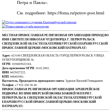
Петра и Павла».
См. подробнее: https://foma.ru/petrov-post.html
Sidebar
Footer
МЕСТНАЯ ПРАВОСЛАВНАЯ РЕЛИГИОЗНАЯ ОРГАНИЗАЦИЯ ПРИХОД ВО
ИМЯ СВЯТИТЕЛЯ НИКОЛАЯ ЧУДОТВОРЦА Г. ПЕРВОУРАЛЬСК
Content
СВЕРДЛОВСКОЙ ОБЛАСТИ ЕКАТЕРИНБУРГСКОЙ ЕПАРХИИ РУССКОЙ
ПРАВОСЛАВНОЙ ЦЕРКВИ (МОСКОВСКИЙ ПАТРИАРХАТ)
Адрес
: 623100 СВЕРДЛОВСКАЯ ОБЛАСТЬ ГОРОД ПЕРВОУРАЛЬСК УЛИЦА
ОГНЕУПОРЩИКОВ 38,
ОГРН
: 1036605622184,
Дата присвоения ОГРН
: 10.02.2003,
ИНН
: 6625027222,
КПП
: 668401001,
Настоятель, Председатель приходского совета
: Зудилов Василий Геннадьевич
Телефон
: +7 922-100-38-48
ПРАВОСЛАВНАЯ РЕЛИГИОЗНАЯ ОРГАНИЗАЦИЯ АРХИЕРЕЙСКОЕ
ПОДВОРЬЕ ВО ИМЯ ИВЕРСКОЙ ИКОНЫ БОЖИЕЙ МАТЕРИ Г.
ПЕРВОУРАЛЬСК СВЕРДЛОВСКОЙ ОБЛАСТИ ЕКАТЕРИНБУРГСКОЙ
ЕПАРХИИ РУССКОЙ ПРАВОСЛАВНОЙ ЦЕРКВИ (МОСКОВСКИЙ
ПАТРИАРХАТ)