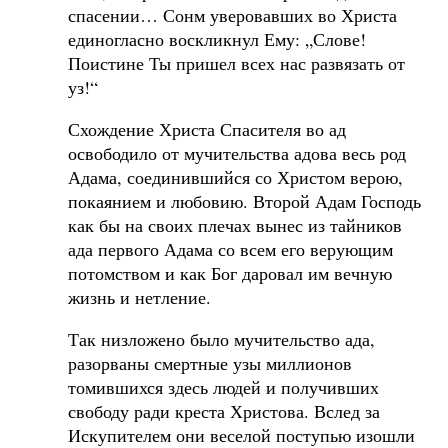
спасении… Сонм уверовавших во Христа
единогласно воскликнул Ему: „Слове!
Поистине Ты пришел всех нас развязать от
уз!“
Схождение Христа Спасителя во ад
освободило от мучительства адова весь род
Адама, соединившийся со Христом верою,
покаянием и любовию. Второй Адам Господь
как бы на своих плечах вынес из тайников
ада первого Адама со всем его верующим
потомством и как Бог даровал им вечную
жизнь и нетление.
Так низложено было мучительство ада,
разорваны смертные узы миллионов
томившихся здесь людей и получивших
свободу ради креста Христова. Вслед за
Искупителем они веселой поступью изошли