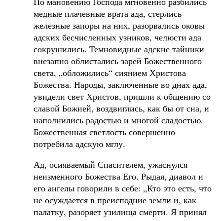
По мановению Господа мгновенно разбились
медные плачевные врата ада, стерлись
железные запоры на них, разорвались оковы
адских бесчисленных узников, челюсти ада
сокрушились. Темновидные адские тайники
внезапно облистались зарей Божественного
света, „обложились“ сиянием Христова
Божества. Народы, заключенные во днах ада,
увидели свет Христов, пришли к общению со
славой Божией, воздвиглись, как бы от сна, и
наполнились радостью и многой сладостью.
Божественная светлость совершенно
потребила адскую мглу.
Ад, осияваемый Спасителем, ужаснулся
неизменного Божества Его. Рыдая, диавол и
его ангелы говорили в себе: „Кто это есть, что
не осуждается в преисподние земли и, как
палатку, разоряет узилища смерти. Я принял