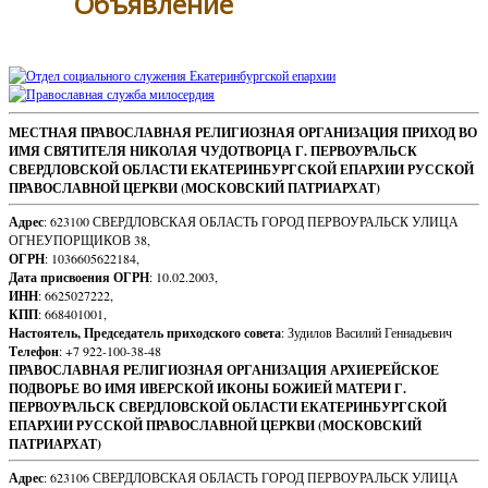
Объявление
Sidebar
Footer
МЕСТНАЯ ПРАВОСЛАВНАЯ РЕЛИГИОЗНАЯ ОРГАНИЗАЦИЯ ПРИХОД ВО
ИМЯ СВЯТИТЕЛЯ НИКОЛАЯ ЧУДОТВОРЦА Г. ПЕРВОУРАЛЬСК
Content
СВЕРДЛОВСКОЙ ОБЛАСТИ ЕКАТЕРИНБУРГСКОЙ ЕПАРХИИ РУССКОЙ
ПРАВОСЛАВНОЙ ЦЕРКВИ (МОСКОВСКИЙ ПАТРИАРХАТ)
Адрес
: 623100 СВЕРДЛОВСКАЯ ОБЛАСТЬ ГОРОД ПЕРВОУРАЛЬСК УЛИЦА
ОГНЕУПОРЩИКОВ 38,
ОГРН
: 1036605622184,
Дата присвоения ОГРН
: 10.02.2003,
ИНН
: 6625027222,
КПП
: 668401001,
Настоятель, Председатель приходского совета
: Зудилов Василий Геннадьевич
Телефон
: +7 922-100-38-48
ПРАВОСЛАВНАЯ РЕЛИГИОЗНАЯ ОРГАНИЗАЦИЯ АРХИЕРЕЙСКОЕ
ПОДВОРЬЕ ВО ИМЯ ИВЕРСКОЙ ИКОНЫ БОЖИЕЙ МАТЕРИ Г.
ПЕРВОУРАЛЬСК СВЕРДЛОВСКОЙ ОБЛАСТИ ЕКАТЕРИНБУРГСКОЙ
ЕПАРХИИ РУССКОЙ ПРАВОСЛАВНОЙ ЦЕРКВИ (МОСКОВСКИЙ
ПАТРИАРХАТ)
Адрес
: 623106 СВЕРДЛОВСКАЯ ОБЛАСТЬ ГОРОД ПЕРВОУРАЛЬСК УЛИЦА