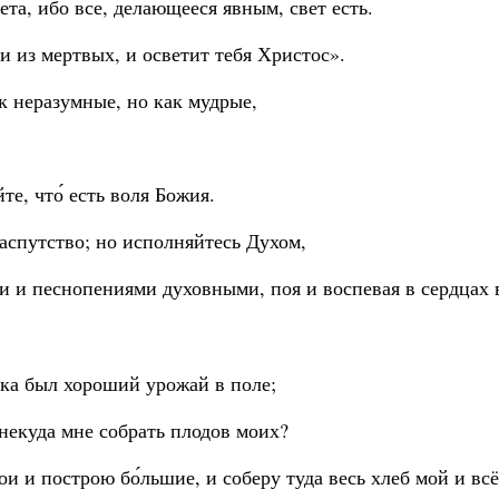
та, ибо все, делающееся явным, свет есть.
и из мертвых, и осветит тебя Христос».
ак неразумные, но как мудрые,
те, что́ есть воля Божия.
распутство; но исполняйтесь Духом,
ми и песнопениями духовными, поя и воспевая в сердцах
века был хороший урожай в поле;
 некуда мне собрать плодов моих?
и и построю бо́льшие, и соберу туда весь хлеб мой и всё