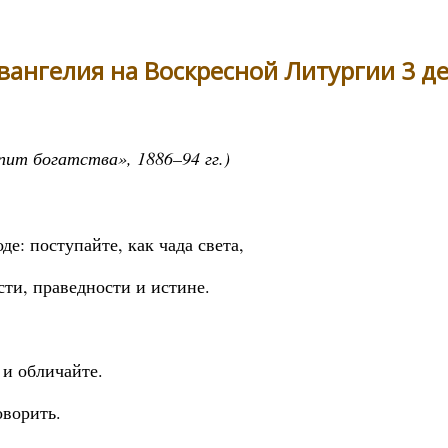
вангелия на Воскресной Литургии 3 де
ит богатства», 1886–94 гг.)
де: поступайте, как чада света,
сти, праведности и истине.
 и обличайте.
оворить.