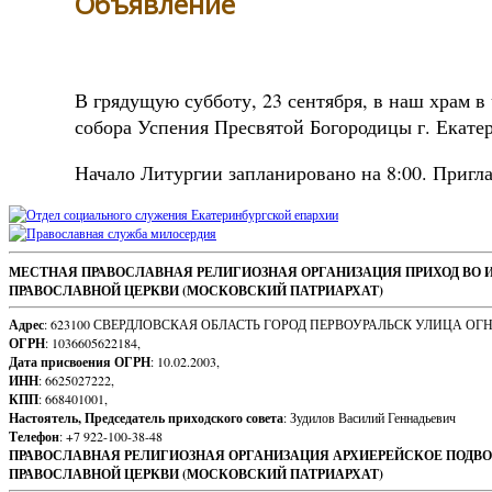
Объявление
В грядущую субботу, 23 сентября, в наш храм в
собора Успения Пресвятой Богородицы г. Екате
Начало Литургии запланировано на 8:00. Пригл
Sidebar
Footer
МЕСТНАЯ ПРАВОСЛАВНАЯ РЕЛИГИОЗНАЯ ОРГАНИЗАЦИЯ ПРИХОД ВО 
ПРАВОСЛАВНОЙ ЦЕРКВИ (МОСКОВСКИЙ ПАТРИАРХАТ)
Content
Адрес
: 623100 СВЕРДЛОВСКАЯ ОБЛАСТЬ ГОРОД ПЕРВОУРАЛЬСК УЛИЦА ОГ
ОГРН
: 1036605622184,
Дата присвоения ОГРН
: 10.02.2003,
ИНН
: 6625027222,
КПП
: 668401001,
Настоятель, Председатель приходского совета
: Зудилов Василий Геннадьевич
Телефон
: +7 922-100-38-48
ПРАВОСЛАВНАЯ РЕЛИГИОЗНАЯ ОРГАНИЗАЦИЯ АРХИЕРЕЙСКОЕ ПОДВО
ПРАВОСЛАВНОЙ ЦЕРКВИ (МОСКОВСКИЙ ПАТРИАРХАТ)