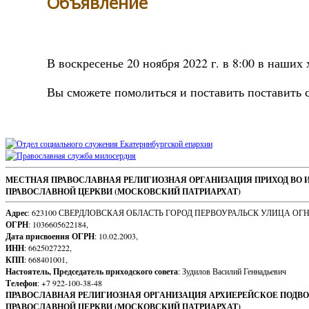
Объявление
В воскресенье 20 ноября 2022 г. в 8:00 в наши
Вы сможете помолиться и поставить поставить с
Sidebar
Footer
МЕСТНАЯ ПРАВОСЛАВНАЯ РЕЛИГИОЗНАЯ ОРГАНИЗАЦИЯ ПРИХОД ВО 
ПРАВОСЛАВНОЙ ЦЕРКВИ (МОСКОВСКИЙ ПАТРИАРХАТ)
Content
Адрес
: 623100 СВЕРДЛОВСКАЯ ОБЛАСТЬ ГОРОД ПЕРВОУРАЛЬСК УЛИЦА ОГ
ОГРН
: 1036605622184,
Дата присвоения ОГРН
: 10.02.2003,
ИНН
: 6625027222,
КПП
: 668401001,
Настоятель, Председатель приходского совета
: Зудилов Василий Геннадьевич
Телефон
: +7 922-100-38-48
ПРАВОСЛАВНАЯ РЕЛИГИОЗНАЯ ОРГАНИЗАЦИЯ АРХИЕРЕЙСКОЕ ПОДВО
ПРАВОСЛАВНОЙ ЦЕРКВИ (МОСКОВСКИЙ ПАТРИАРХАТ)