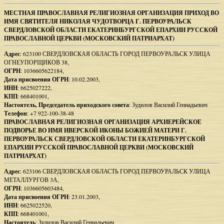
Footer
МЕСТНАЯ ПРАВОСЛАВНАЯ РЕЛИГИОЗНАЯ ОРГАНИЗАЦИЯ ПРИХОД ВО
ИМЯ СВЯТИТЕЛЯ НИКОЛАЯ ЧУДОТВОРЦА Г. ПЕРВОУРАЛЬСК
Content
СВЕРДЛОВСКОЙ ОБЛАСТИ ЕКАТЕРИНБУРГСКОЙ ЕПАРХИИ РУССКОЙ
ПРАВОСЛАВНОЙ ЦЕРКВИ (МОСКОВСКИЙ ПАТРИАРХАТ)
Адрес
: 623100 СВЕРДЛОВСКАЯ ОБЛАСТЬ ГОРОД ПЕРВОУРАЛЬСК УЛИЦА
ОГНЕУПОРЩИКОВ 38,
ОГРН
: 1036605622184,
Дата присвоения ОГРН
: 10.02.2003,
ИНН
: 6625027222,
КПП
: 668401001,
Настоятель, Председатель приходского совета
: Зудилов Василий Геннадьевич
Телефон
: +7 922-100-38-48
ПРАВОСЛАВНАЯ РЕЛИГИОЗНАЯ ОРГАНИЗАЦИЯ АРХИЕРЕЙСКОЕ
ПОДВОРЬЕ ВО ИМЯ ИВЕРСКОЙ ИКОНЫ БОЖИЕЙ МАТЕРИ Г.
ПЕРВОУРАЛЬСК СВЕРДЛОВСКОЙ ОБЛАСТИ ЕКАТЕРИНБУРГСКОЙ
ЕПАРХИИ РУССКОЙ ПРАВОСЛАВНОЙ ЦЕРКВИ (МОСКОВСКИЙ
ПАТРИАРХАТ)
Адрес
: 623106 СВЕРДЛОВСКАЯ ОБЛАСТЬ ГОРОД ПЕРВОУРАЛЬСК УЛИЦА
МЕТАЛЛУРГОВ 3А,
ОГРН
: 1036605603484,
Дата присвоения ОГРН
: 23.01.2003,
ИНН
: 6625022520,
КПП
: 668401001,
Настоятель
: Зудилов Василий Геннадьевич