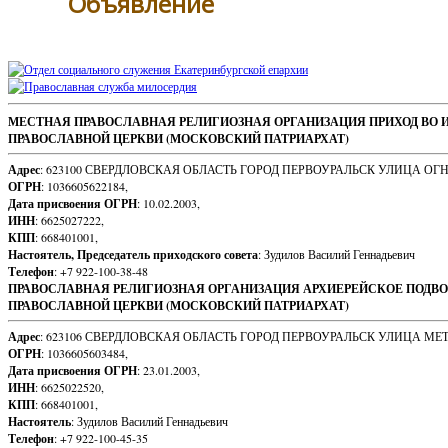
Объявление
Sidebar
Footer
МЕСТНАЯ ПРАВОСЛАВНАЯ РЕЛИГИОЗНАЯ ОРГАНИЗАЦИЯ ПРИХОД ВО 
ПРАВОСЛАВНОЙ ЦЕРКВИ (МОСКОВСКИЙ ПАТРИАРХАТ)
Content
Адрес
: 623100 СВЕРДЛОВСКАЯ ОБЛАСТЬ ГОРОД ПЕРВОУРАЛЬСК УЛИЦА ОГ
ОГРН
: 1036605622184,
Дата присвоения ОГРН
: 10.02.2003,
ИНН
: 6625027222,
КПП
: 668401001,
Настоятель, Председатель приходского совета
: Зудилов Василий Геннадьевич
Телефон
: +7 922-100-38-48
ПРАВОСЛАВНАЯ РЕЛИГИОЗНАЯ ОРГАНИЗАЦИЯ АРХИЕРЕЙСКОЕ ПОДВО
ПРАВОСЛАВНОЙ ЦЕРКВИ (МОСКОВСКИЙ ПАТРИАРХАТ)
Адрес
: 623106 СВЕРДЛОВСКАЯ ОБЛАСТЬ ГОРОД ПЕРВОУРАЛЬСК УЛИЦА МЕ
ОГРН
: 1036605603484,
Дата присвоения ОГРН
: 23.01.2003,
ИНН
: 6625022520,
КПП
: 668401001,
Настоятель
: Зудилов Василий Геннадьевич
Телефон
: +7 922-100-45-35