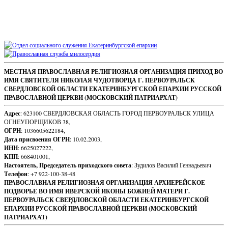
Sidebar
Footer
МЕСТНАЯ ПРАВОСЛАВНАЯ РЕЛИГИОЗНАЯ ОРГАНИЗАЦИЯ ПРИХОД ВО
ИМЯ СВЯТИТЕЛЯ НИКОЛАЯ ЧУДОТВОРЦА Г. ПЕРВОУРАЛЬСК
Content
СВЕРДЛОВСКОЙ ОБЛАСТИ ЕКАТЕРИНБУРГСКОЙ ЕПАРХИИ РУССКОЙ
ПРАВОСЛАВНОЙ ЦЕРКВИ (МОСКОВСКИЙ ПАТРИАРХАТ)
Адрес
: 623100 СВЕРДЛОВСКАЯ ОБЛАСТЬ ГОРОД ПЕРВОУРАЛЬСК УЛИЦА
ОГНЕУПОРЩИКОВ 38,
ОГРН
: 1036605622184,
Дата присвоения ОГРН
: 10.02.2003,
ИНН
: 6625027222,
КПП
: 668401001,
Настоятель, Председатель приходского совета
: Зудилов Василий Геннадьевич
Телефон
: +7 922-100-38-48
ПРАВОСЛАВНАЯ РЕЛИГИОЗНАЯ ОРГАНИЗАЦИЯ АРХИЕРЕЙСКОЕ
ПОДВОРЬЕ ВО ИМЯ ИВЕРСКОЙ ИКОНЫ БОЖИЕЙ МАТЕРИ Г.
ПЕРВОУРАЛЬСК СВЕРДЛОВСКОЙ ОБЛАСТИ ЕКАТЕРИНБУРГСКОЙ
ЕПАРХИИ РУССКОЙ ПРАВОСЛАВНОЙ ЦЕРКВИ (МОСКОВСКИЙ
ПАТРИАРХАТ)