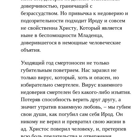
доверчивостью, граничащей с
безрассудством. Но привычка к недоверию и
подозрительности подходит Ироду и совсем
не свойственна Христу, Который является
ныне в беспомощности Младенца,
доверившегося в немощные человеческие
объятия.
Уходящий год смертоносен не только
губительным поветрием. Нас заразил не
только вирус, который, хоть и опасен, но
избирательно смертелен. Вирус взаимного
недоверия смертелен без какого-либо изъятия.
Потеряв способность верить друг другу, а
значит утратив взаимную любовь, – мы губим
свои души, как погубил сам себя Ирод. Он
никому не верил и превратил свою жизни в
ад. Христос поверил человеку, и, претерпев
всю боль предательства и отвержения,