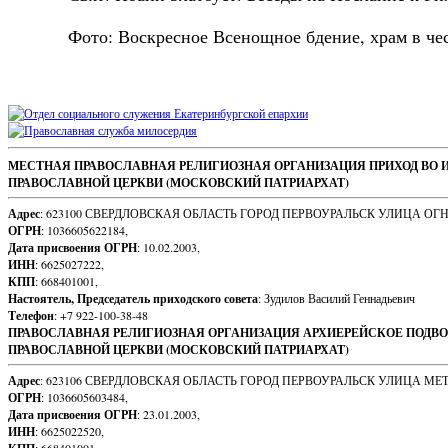
Фото: Воскресное Всенощное бдение, храм в чест
Sidebar
Footer
МЕСТНАЯ ПРАВОСЛАВНАЯ РЕЛИГИОЗНАЯ ОРГАНИЗАЦИЯ ПРИХОД ВО 
ПРАВОСЛАВНОЙ ЦЕРКВИ (МОСКОВСКИЙ ПАТРИАРХАТ)
Content
Адрес
: 623100 СВЕРДЛОВСКАЯ ОБЛАСТЬ ГОРОД ПЕРВОУРАЛЬСК УЛИЦА ОГ
ОГРН
: 1036605622184,
Дата присвоения ОГРН
: 10.02.2003,
ИНН
: 6625027222,
КПП
: 668401001,
Настоятель, Председатель приходского совета
: Зудилов Василий Геннадьевич
Телефон
: +7 922-100-38-48
ПРАВОСЛАВНАЯ РЕЛИГИОЗНАЯ ОРГАНИЗАЦИЯ АРХИЕРЕЙСКОЕ ПОДВО
ПРАВОСЛАВНОЙ ЦЕРКВИ (МОСКОВСКИЙ ПАТРИАРХАТ)
Адрес
: 623106 СВЕРДЛОВСКАЯ ОБЛАСТЬ ГОРОД ПЕРВОУРАЛЬСК УЛИЦА МЕ
ОГРН
: 1036605603484,
Дата присвоения ОГРН
: 23.01.2003,
ИНН
: 6625022520,
: 668401001,